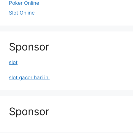
Poker Online
Slot Online
Sponsor
slot
slot gacor hari ini
Sponsor