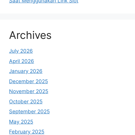
Saat Menggunakan Link Slot
Archives
July 2026
April 2026
January 2026
December 2025
November 2025
October 2025
September 2025
May 2025
February 2025