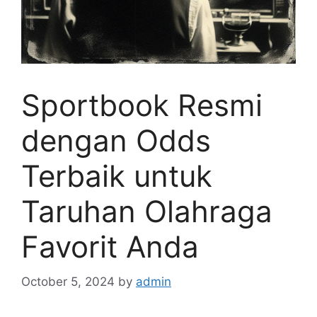
Sportbook Resmi
dengan Odds
Terbaik untuk
Taruhan Olahraga
Favorit Anda
October 5, 2024
by
admin