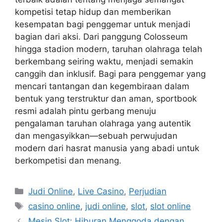
kompetisi tetap hidup dan memberikan
kesempatan bagi penggemar untuk menjadi
bagian dari aksi. Dari panggung Colosseum
hingga stadion modern, taruhan olahraga telah
berkembang seiring waktu, menjadi semakin
canggih dan inklusif. Bagi para penggemar yang
mencari tantangan dan kegembiraan dalam
bentuk yang terstruktur dan aman, sportbook
resmi adalah pintu gerbang menuju
pengalaman taruhan olahraga yang autentik
dan mengasyikkan—sebuah perwujudan
modern dari hasrat manusia yang abadi untuk
berkompetisi dan menang.
Categories
Judi Online
,
Live Casino
,
Perjudian
Tags
casino online
,
judi online
,
slot
,
slot online
Mesin Slot: Hiburan Menggoda dengan