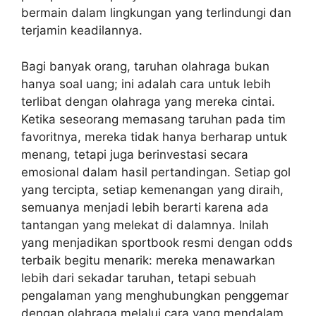
bermain dalam lingkungan yang terlindungi dan
terjamin keadilannya.
Bagi banyak orang, taruhan olahraga bukan
hanya soal uang; ini adalah cara untuk lebih
terlibat dengan olahraga yang mereka cintai.
Ketika seseorang memasang taruhan pada tim
favoritnya, mereka tidak hanya berharap untuk
menang, tetapi juga berinvestasi secara
emosional dalam hasil pertandingan. Setiap gol
yang tercipta, setiap kemenangan yang diraih,
semuanya menjadi lebih berarti karena ada
tantangan yang melekat di dalamnya. Inilah
yang menjadikan sportbook resmi dengan odds
terbaik begitu menarik: mereka menawarkan
lebih dari sekadar taruhan, tetapi sebuah
pengalaman yang menghubungkan penggemar
dengan olahraga melalui cara yang mendalam