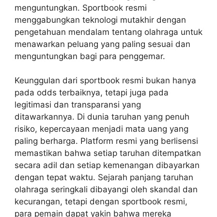
menguntungkan. Sportbook resmi
menggabungkan teknologi mutakhir dengan
pengetahuan mendalam tentang olahraga untuk
menawarkan peluang yang paling sesuai dan
menguntungkan bagi para penggemar.
Keunggulan dari sportbook resmi bukan hanya
pada odds terbaiknya, tetapi juga pada
legitimasi dan transparansi yang
ditawarkannya. Di dunia taruhan yang penuh
risiko, kepercayaan menjadi mata uang yang
paling berharga. Platform resmi yang berlisensi
memastikan bahwa setiap taruhan ditempatkan
secara adil dan setiap kemenangan dibayarkan
dengan tepat waktu. Sejarah panjang taruhan
olahraga seringkali dibayangi oleh skandal dan
kecurangan, tetapi dengan sportbook resmi,
para pemain dapat yakin bahwa mereka