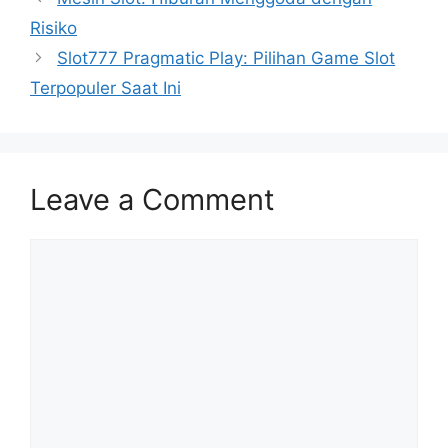
Risiko
Slot777 Pragmatic Play: Pilihan Game Slot
Terpopuler Saat Ini
Leave a Comment
Comment