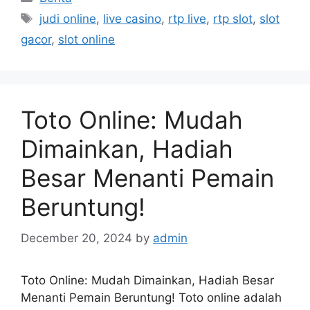
Tags
judi online
,
live casino
,
rtp live
,
rtp slot
,
slot
gacor
,
slot online
Toto Online: Mudah
Dimainkan, Hadiah
Besar Menanti Pemain
Beruntung!
December 20, 2024
by
admin
Toto Online: Mudah Dimainkan, Hadiah Besar
Menanti Pemain Beruntung! Toto online adalah