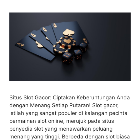
Situs Slot Gacor: Ciptakan Keberuntungan Anda
dengan Menang Setiap Putaran! Slot gacor,
istilah yang sangat populer di kalangan pecinta
permainan slot online, merujuk pada situs
penyedia slot yang menawarkan peluang
menang yang tinggi. Berbeda dengan slot biasa