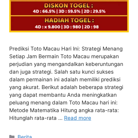
Prediksi Toto Macau Hari Ini: Strategi Menang
Setiap Jam Bermain Toto Macau merupakan
perjudian yang mengandalkan keberuntungan
dan juga strategi. Salah satu kunci sukses
dalam permainan ini adalah memiliki prediksi
yang akurat. Berikut adalah beberapa strategi
yang dapat membantu Anda meningkatkan
peluang menang dalam Toto Macau hari ini:
Metode Matematika Hitung angka rata-rata:
Hitunglah rata-rata …
Read more
Categories
Berita