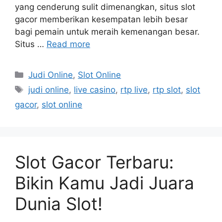
yang cenderung sulit dimenangkan, situs slot
gacor memberikan kesempatan lebih besar
bagi pemain untuk meraih kemenangan besar.
Situs …
Read more
Categories
Judi Online
,
Slot Online
Tags
judi online
,
live casino
,
rtp live
,
rtp slot
,
slot
gacor
,
slot online
Slot Gacor Terbaru:
Bikin Kamu Jadi Juara
Dunia Slot!