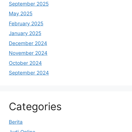
September 2025
May 2025
February 2025
January 2025
December 2024
November 2024
October 2024
September 2024
Categories
Berita
Judi Online