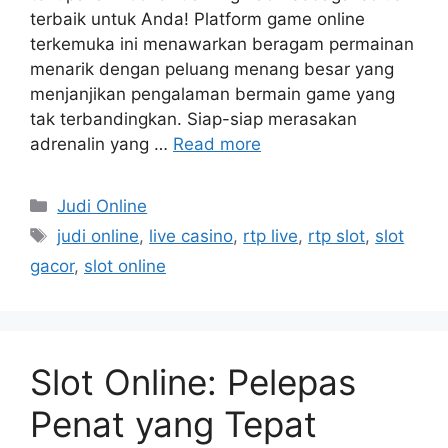
terbaik untuk Anda! Platform game online
terkemuka ini menawarkan beragam permainan
menarik dengan peluang menang besar yang
menjanjikan pengalaman bermain game yang
tak terbandingkan. Siap-siap merasakan
adrenalin yang …
Read more
Categories
Judi Online
Tags
judi online
,
live casino
,
rtp live
,
rtp slot
,
slot
gacor
,
slot online
Slot Online: Pelepas
Penat yang Tepat