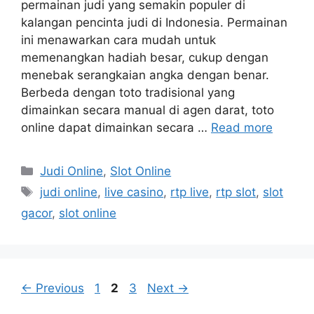
permainan judi yang semakin populer di
kalangan pencinta judi di Indonesia. Permainan
ini menawarkan cara mudah untuk
memenangkan hadiah besar, cukup dengan
menebak serangkaian angka dengan benar.
Berbeda dengan toto tradisional yang
dimainkan secara manual di agen darat, toto
online dapat dimainkan secara …
Read more
Categories
Judi Online
,
Slot Online
Tags
judi online
,
live casino
,
rtp live
,
rtp slot
,
slot
gacor
,
slot online
Page
Page
Page
←
Previous
1
2
3
Next
→