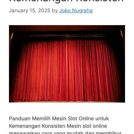
January 15, 2025
by
Joko Nugraha
Panduan Memilih Mesin Slot Online untuk
Kemenangan Konsisten Mesin slot online
menawarkan cara yang mudah dan menghibur